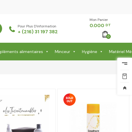
Mon Panier -
0.000
DT
Pour Plus D'information
+ (216) 31 197 382
0
léments alimentaires
Minceur
Hygiène
Matériel Mé