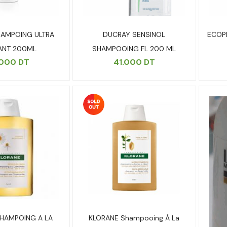
AMPOING ULTRA
DUCRAY SENSINOL
ECOP
ANT 200ML
SHAMPOOING FL 200 ML
.000
DT
41.000
DT
HAMPOING A LA
KLORANE Shampooing À La