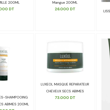
ILLE 200ML
Mangue 200ML
.000
DT
26.000
DT
LIS
LUXEOL MASQUE REPARATEUR
CHEVEUX SECS ABIMES
73.000
DT
RES-SHAMPOOING
CS ABIMES 200ML