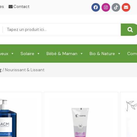
es
Contact
veux
Solaire
Bébé & Maman
Bio & Nature
Comp
g
/ Nourissant & Lissant