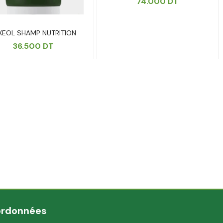
74.000
DT
XEOL SHAMP NUTRITION
36.500
DT
ordonnées