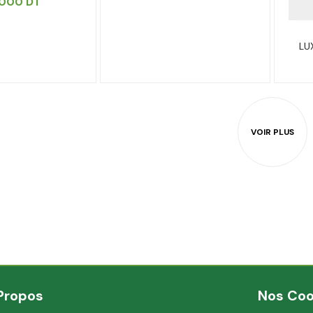
.000
DT
LU
Propos
Nos Co