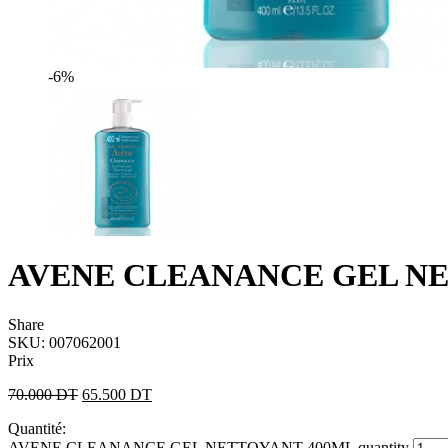
-6%
AVENE CLEANANCE GEL NE
Share
SKU:
007062001
Prix
70.000
DT
65.500
DT
Quantité:
AVENE CLEANANCE GEL NETTOYANT 400ML quantity