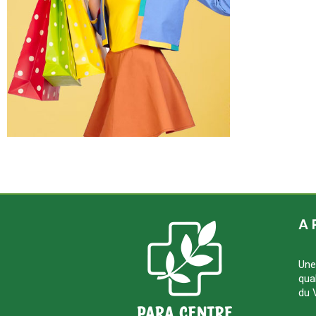
A 
Une
qua
du 