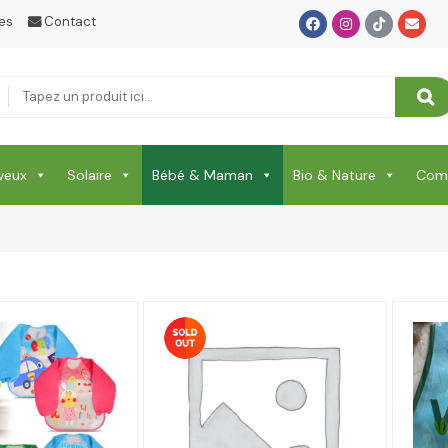
es
Contact
veux
Solaire
Bébé & Maman
Bio & Nature
Comp