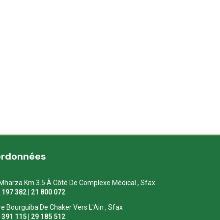
ordonnées
Mharza Km 3.5 À Côté De Complexe Médical , Sfax
1 197 382 | 21 800 072
re Bourguiba De Chaker Vers L'Ain , Sfax
1 391 115 | 29 185 512