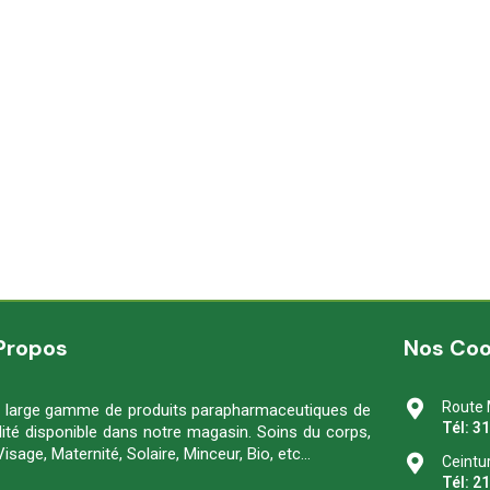
Propos
Nos Co
Route 
 large gamme de produits parapharmaceutiques de
Tél: 3
lité disponible dans notre magasin. Soins du corps,
Visage, Maternité, Solaire, Minceur, Bio, etc…
Ceintu
Tél: 2