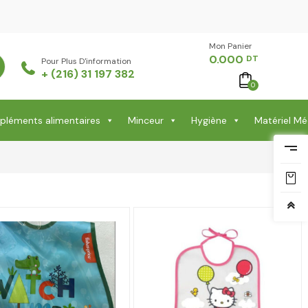
Mon Panier -
0.000
DT
Pour Plus D'information
+ (216) 31 197 382
0
léments alimentaires
Minceur
Hygiène
Matériel Mé