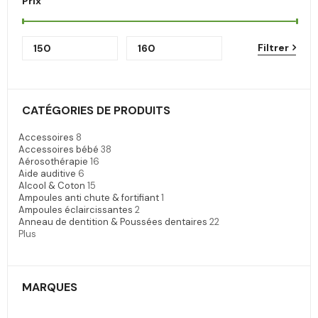
Prix
Filtrer
CATÉGORIES DE PRODUITS
Accessoires
8
Accessoires bébé
38
Aérosothérapie
16
Aide auditive
6
Alcool & Coton
15
Ampoules anti chute & fortifiant
1
Ampoules éclaircissantes
2
Anneau de dentition & Poussées dentaires
22
Plus
MARQUES