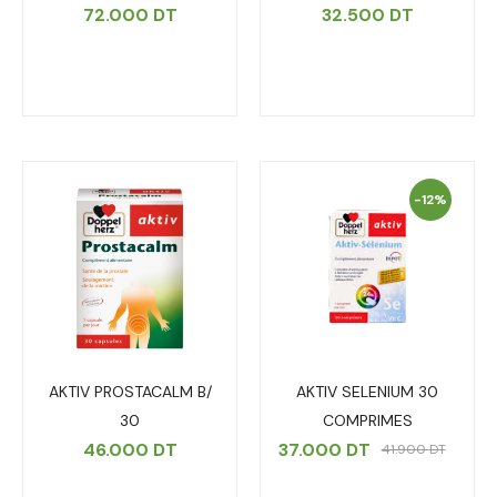
72.000
DT
32.500
DT
-12%
AKTIV PROSTACALM B/
AKTIV SELENIUM 30
30
COMPRIMES
46.000
DT
37.000
DT
41.900
DT