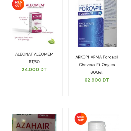
ALEONAT ALEOMEM
ARKOPHARMA Forcapil
BT/30
Cheveux Et Ongles
24.000
DT
60Gél.
62.900
DT