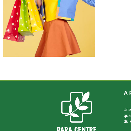
A 
Une
qua
du 