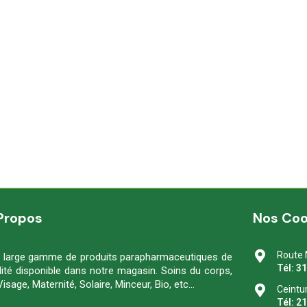
Propos
Nos Co
Route 
 large gamme de produits parapharmaceutiques de
Tél: 3
lité disponible dans notre magasin. Soins du corps,
Visage, Maternité, Solaire, Minceur, Bio, etc…
Ceintu
Tél: 2