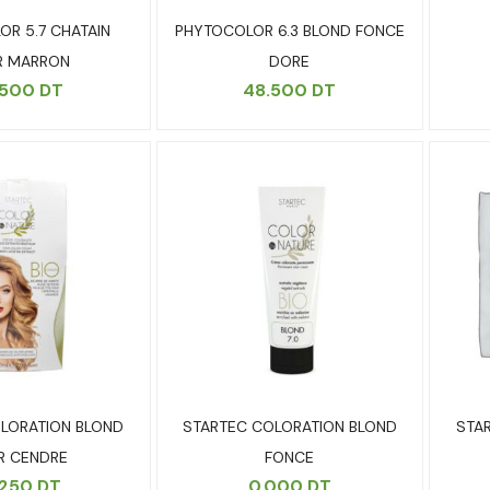
R 5.7 CHATAIN
PHYTOCOLOR 6.3 BLOND FONCE
R MARRON
DORE
.500
DT
48.500
DT
LORATION BLOND
STARTEC COLORATION BLOND
STA
R CENDRE
FONCE
.250
DT
0.000
DT