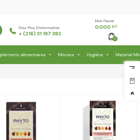
Mon Panier -
0.000
DT
Pour Plus D'information
+ (216) 31 197 382
0
léments alimentaires
Minceur
Hygiène
Matériel Mé