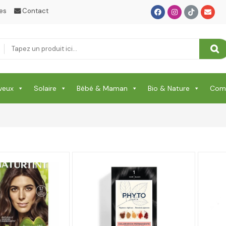
es
Contact
veux
Solaire
Bébé & Maman
Bio & Nature
Comp