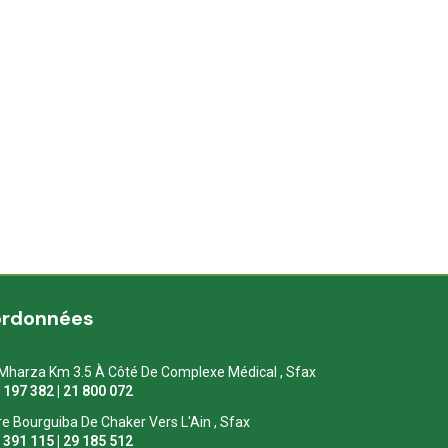
ordonnées
Mharza Km 3.5 À Côté De Complexe Médical , Sfax
1 197 382 | 21 800 072
re Bourguiba De Chaker Vers L'Ain , Sfax
1 391 115 | 29 185 512