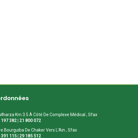
ordonnées
Mharza Km 3.5 À Côté De Complexe Médical , Sfax
1 197 382 | 21 800 072
re Bourguiba De Chaker Vers L'Ain , Sfax
1 391 115 | 29 185 512