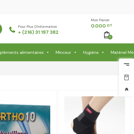
Mon Panier -
0.000
DT
Pour Plus D'information
+ (216) 31 197 382
0
léments alimentaires
Minceur
Hygiène
Matériel Mé