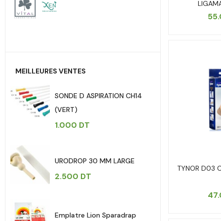
LIGAMA
55
MEILLEURES VENTES
SONDE D ASPIRATION CH14
(VERT)
1.000
DT
URODROP 30 MM LARGE
TYNOR D03 C
2.500
DT
47
Emplatre Lion Sparadrap