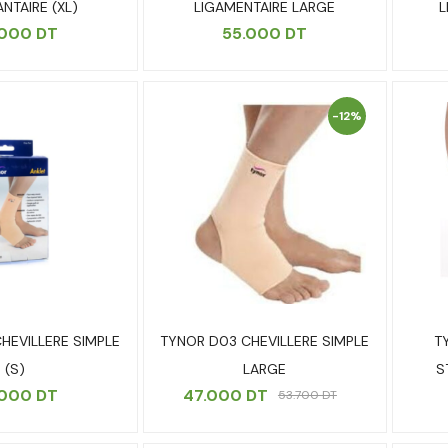
NTAIRE (XL)
LIGAMENTAIRE LARGE
L
.000
DT
55.000
DT
-12%
HEVILLERE SIMPLE
TYNOR D03 CHEVILLERE SIMPLE
T
(S)
LARGE
S
.000
DT
47.000
DT
53.700
DT