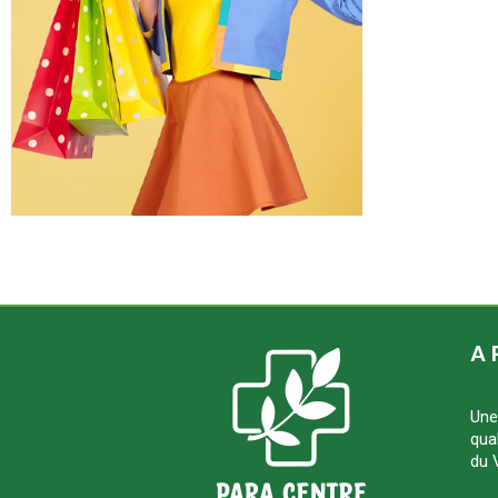
A 
Une
qua
du 