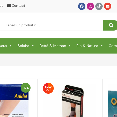
es
Contact
veux
Solaire
Bébé & Maman
Bio & Nature
Comp
-12%