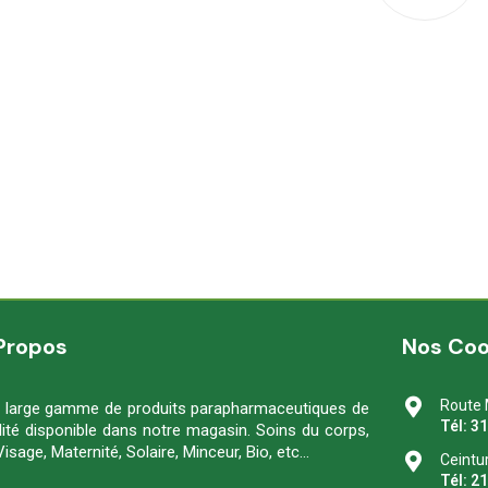
Propos
Nos Co
Route 
 large gamme de produits parapharmaceutiques de
Tél: 3
lité disponible dans notre magasin. Soins du corps,
Visage, Maternité, Solaire, Minceur, Bio, etc…
Ceintu
Tél: 2