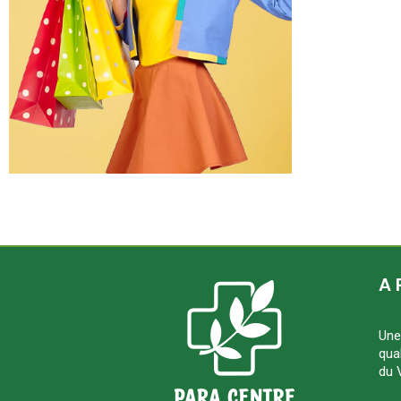
A 
Une
qua
du 