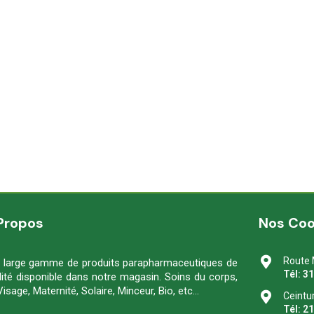
Propos
Nos Co
Route 
 large gamme de produits parapharmaceutiques de
Tél: 3
lité disponible dans notre magasin. Soins du corps,
Visage, Maternité, Solaire, Minceur, Bio, etc…
Ceintu
Tél: 2