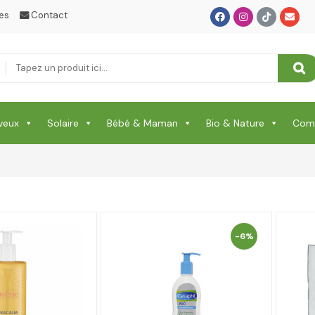
es
Contact
veux
Solaire
Bébé & Maman
Bio & Nature
Comp
-6%