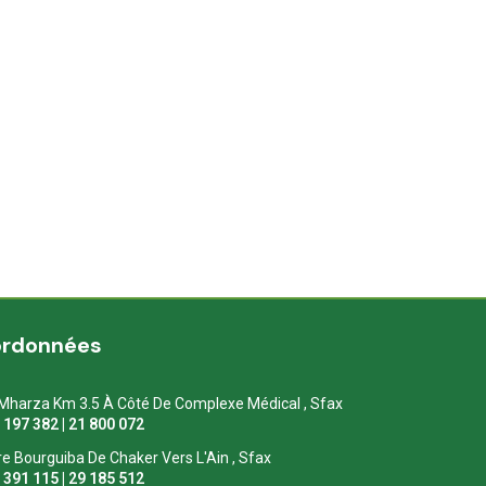
ordonnées
Mharza Km 3.5 À Côté De Complexe Médical , Sfax
1 197 382 | 21 800 072
re Bourguiba De Chaker Vers L'Ain , Sfax
1 391 115 | 29 185 512