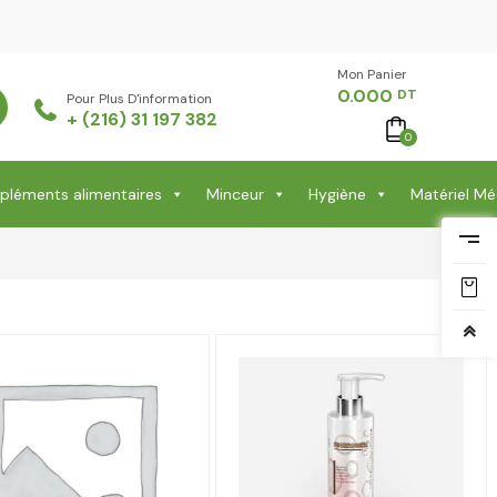
Mon Panier -
0.000
DT
Pour Plus D'information
+ (216) 31 197 382
0
léments alimentaires
Minceur
Hygiène
Matériel Mé