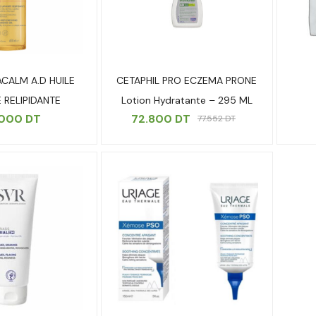
ACALM A.D HUILE
CETAPHIL PRO ECZEMA PRONE
 RELIPIDANTE
Lotion Hydratante – 295 ML
.000
DT
72.800
DT
77.552
DT