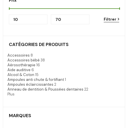
Prix
Filtrer
CATÉGORIES DE PRODUITS
Accessoires
8
Accessoires bébé
38
Aérosothérapie
16
Aide auditive
6
Alcool & Coton
15
Ampoules anti chute & fortifiant
1
Ampoules éclaircissantes
2
Anneau de dentition & Poussées dentaires
22
Plus
MARQUES