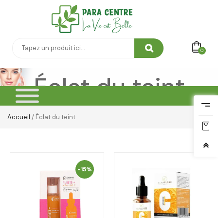
0
Éclat du teint
Accueil
/ Éclat du teint
-15%