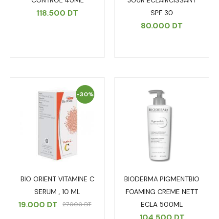
CONTROL 40ML
JOUR ECLAIRCISSANT
118.500
DT
SPF 30
80.000
DT
-30%
BIO ORIENT VITAMINE C
BIODERMA PIGMENTBIO
SERUM , 10 ML
FOAMING CREME NETT
19.000
DT
ECLA 500ML
27.000
DT
104.500
DT