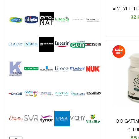
ALVITYL EFF
32
BIO GATRA
GELU
55