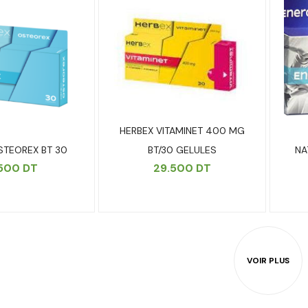
HERBEX VITAMINET 400 MG
STEOREX BT 30
NA
BT/30 GELULES
.500
DT
29.500
DT