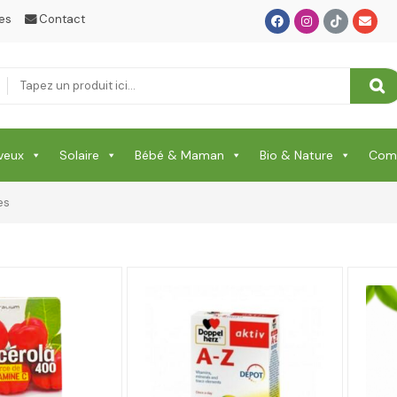
es
Contact
veux
Solaire
Bébé & Maman
Bio & Nature
Comp
es