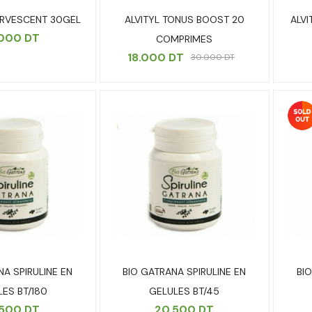
ERVESCENT 30GEL
ALVITYL TONUS BOOST 20
ALV
.000
DT
COMPRIMES
18.000
DT
30.000
DT
NA SPIRULINE EN
BIO GATRANA SPIRULINE EN
BI
LES BT/180
GELULES BT/45
.500
DT
20.500
DT