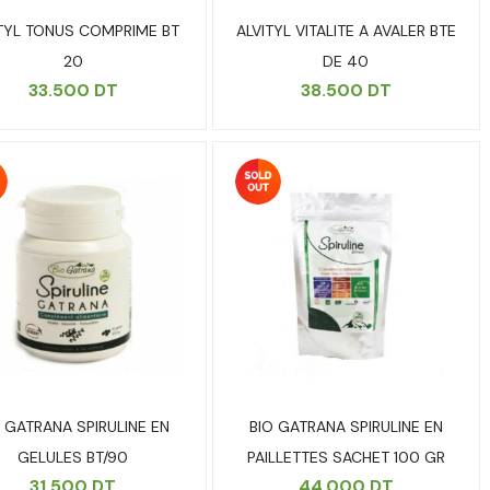
ITYL TONUS COMPRIME BT
ALVITYL VITALITE A AVALER BTE
20
DE 40
33.500
DT
38.500
DT
O GATRANA SPIRULINE EN
BIO GATRANA SPIRULINE EN
GELULES BT/90
PAILLETTES SACHET 100 GR
31.500
DT
44.000
DT