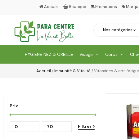
Accueil
Boutique
Promotions
Marqu
HYGIENE NEZ & OREILLE
Visage
Corps
Che
Accueil
/
Immunité & Vitalité
/ Vitamines & anti fatigu
Prix
Filtrer