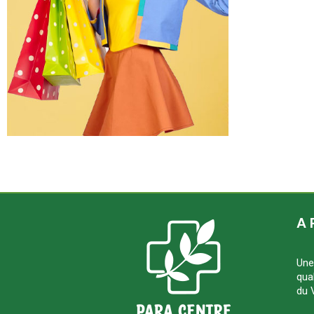
A 
Une
qua
du 