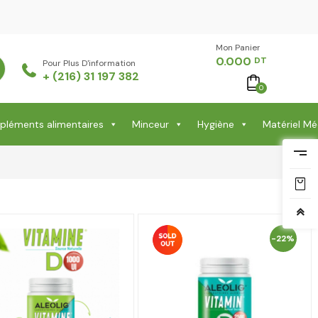
Mon Panier -
0.000
DT
Pour Plus D'information
+ (216) 31 197 382
0
léments alimentaires
Minceur
Hygiène
Matériel Mé
-22%