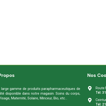
Propos
Nos Co
Route 
 large gamme de produits parapharmaceutiques de
Tél: 3
lité disponible dans notre magasin. Soins du corps,
Visage, Maternité, Solaire, Minceur, Bio, etc…
Ceintu
Tél: 2