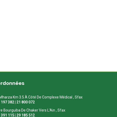
ordonnées
Mharza Km 3.5 À Côté De Complexe Médical , Sfax
1 197 382 | 21 800 072
re Bourguiba De Chaker Vers L'Ain , Sfax
1 391 115 | 29 185 512