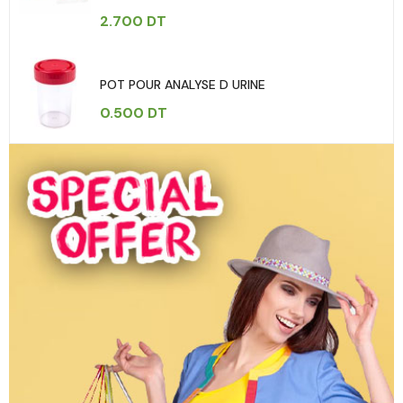
2.700
DT
POT POUR ANALYSE D URINE
0.500
DT