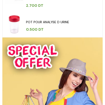
2.700
DT
POT POUR ANALYSE D URINE
0.500
DT