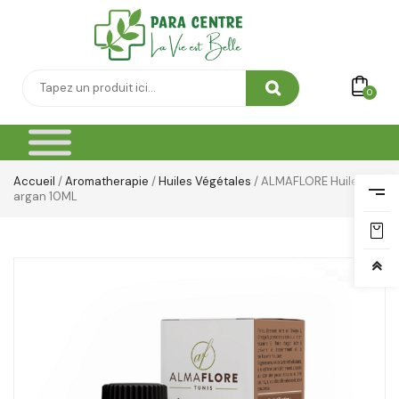
0
Accueil
/
Aromatherapie
/
Huiles Végétales
/ ALMAFLORE Huile d
argan 10ML