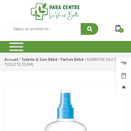
Toilette & Soin Bébé
Vêtement Amincissant
Yeux & Lévres
0
Accueil
/
Toilette & Soin Bébé
/
Parfum Bébé
/ BABIROSE EAU DE
TOILETTE 250ML