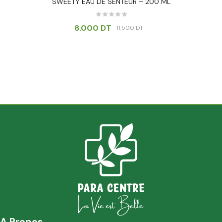
SWEETY EAU DE SENTEUR – 200 ML
8.000
DT
11.500
DT
A Propos