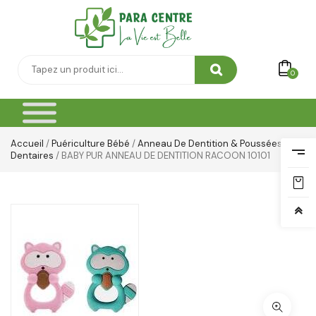
Soin Cicatrisante
SOIN DE CORPS
Soin Du Corps
0
Soins Des Mains & Pieds
Thé & Tisanes
Accueil
/
Puériculture Bébé
/
Anneau De Dentition & Poussées
Toilette & Soin Bébé
Dentaires
/ BABY PUR ANNEAU DE DENTITION RACOON 10101
Vêtement Amincissant
Yeux & Lévres