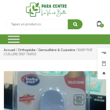
0
Accueil
/
Orthopédie
/
Genouillière & Cuissière
/ BABY PUR
CUILLERE (REF:76810)