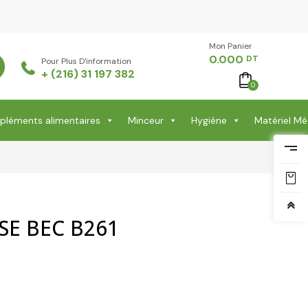
Mon Panier -
0.000
DT
Pour Plus D'information
+ (216) 31 197 382
0
léments alimentaires
Minceur
Hygiène
Matériel Mé
SE BEC B261