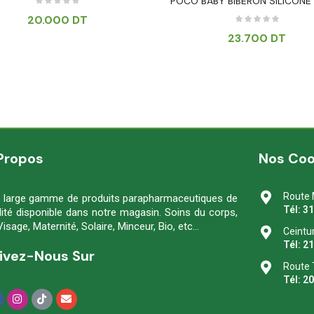
POCO BABY BIBERON SILICONE
20.000
DT
23.700
DT
Propos
Nos Co
Route 
 large gamme de produits parapharmaceutiques de
Tél: 3
lité disponible dans notre magasin. Soins du corps,
Visage, Maternité, Solaire, Minceur, Bio, etc…
Ceintu
Tél: 2
ivez-Nous Sur
Route 
Tél: 2