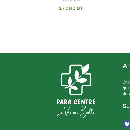
T
27.000
DT
A 
Une
qua
du 
Su