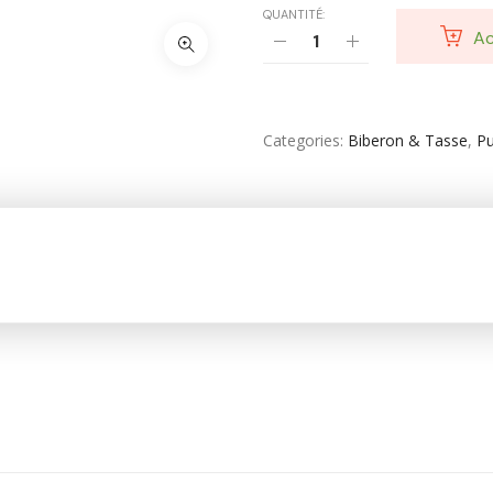
SANTE
QUANTITÉ:
Ac
Santé & Beauté
Shampooing & Masque & Aprés Shampooing
Soin Capillaire
Categories
Biberon & Tasse
,
Pu
Soin Cicatrisante
SOIN DE CORPS
Soin Du Corps
Soins Des Mains & Pieds
Thé & Tisanes
Toilette & Soin Bébé
Vêtement Amincissant