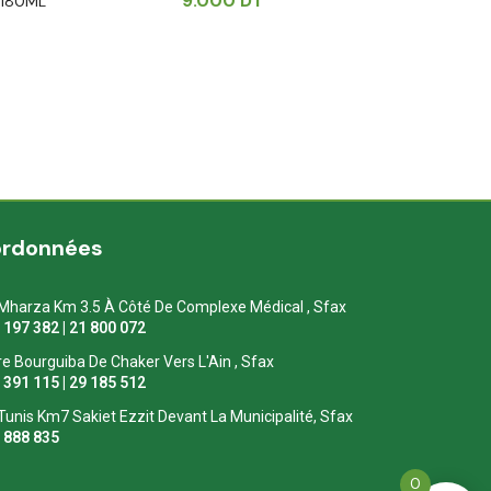
9.000
DT
 180ML
ordonnées
Mharza Km 3.5 À Côté De Complexe Médical , Sfax
1 197 382 | 21 800 072
re Bourguiba De Chaker Vers L'Ain , Sfax
1 391 115 | 29 185 512
Tunis Km7 Sakiet Ezzit Devant La Municipalité, Sfax
0 888 835
0