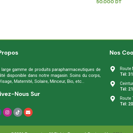
50.000
DT
Propos
Nos Co
Route 
 large gamme de produits parapharmaceutiques de
Tél: 3
lité disponible dans notre magasin. Soins du corps,
Visage, Maternité, Solaire, Minceur, Bio, etc…
Ceintu
Tél: 2
ivez-Nous Sur
Route 
Tél: 2