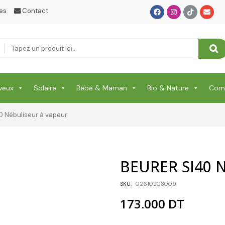
RHUME & MAUX DE GORGE & DOULEURS
es
Contact
SANTE
Santé & Beauté
Shampooing & Masque & Aprés Shampooing
Soin Capillaire
veux
Solaire
Bébé & Maman
Bio & Nature
Comp
Soin Cicatrisante
0 Nébuliseur à vapeur
SOIN DE CORPS
Soin Du Corps
BEURER SI40 N
Soins Des Mains & Pieds
SKU:
02610208009
Thé & Tisanes
173.000
DT
Toilette & Soin Bébé