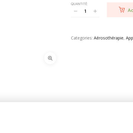
QUANTITÉ:
Vêtement Amincissant
Ac
Yeux & Lévres
Categories
Aérosothérapie
,
App