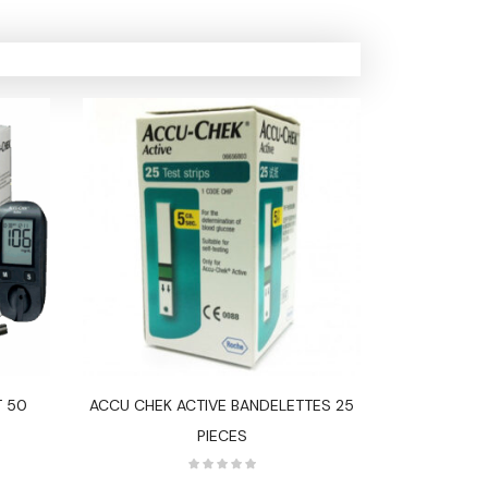
T 50
ACCU CHEK ACTIVE BANDELETTES 25
BARBOTEUR
R
PIECES
OXYGEN