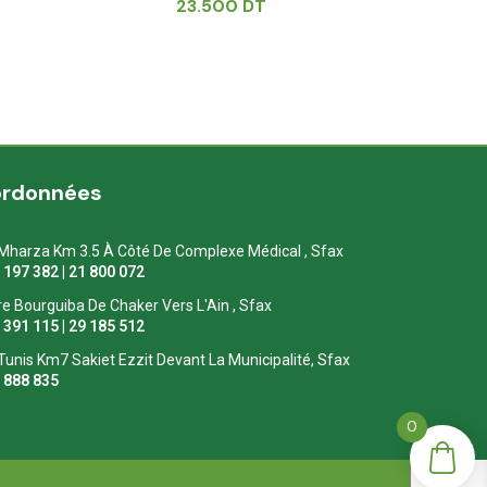
23.500
DT
ordonnées
Mharza Km 3.5 À Côté De Complexe Médical , Sfax
1 197 382 | 21 800 072
re Bourguiba De Chaker Vers L'Ain , Sfax
1 391 115 | 29 185 512
Tunis Km7 Sakiet Ezzit Devant La Municipalité, Sfax
0 888 835
0