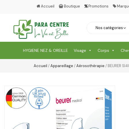
Accueil
Boutique
Promotions
Marqu
HYGIENE NEZ & OREILLE
Visage
Corps
Che
Accueil
/
Appareillage
/
Aérosothérapie
/ BEURER SI4