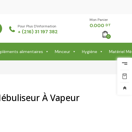
Mon Panier -
0.000
DT
Pour Plus D'information
+ (216) 31 197 382
0
léments alimentaires
Minceur
Hygiène
Matériel Mé
ébuliseur À Vapeur