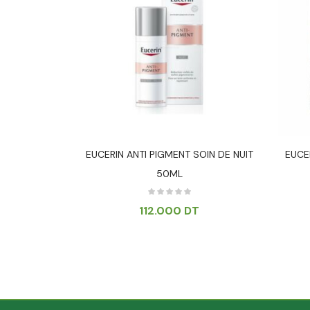
EME MOUSSE
EUCERIN ANTI PIGMENT SOIN DE NUIT
EUCE
 100ML
50ML
T
112.000
DT