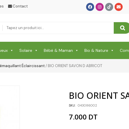
es
Contact
veux
Solaire
Bébé & Maman
Bio & Nature
Comp
émaquillant Éclaircissant
/ BIO ORIENT SAVON D ABRICOT
BIO ORIENT S
SKU:
043086002
7.000
DT