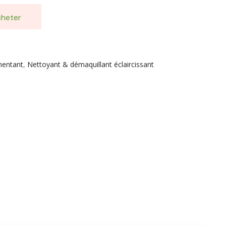
heter
mentant
,
Nettoyant & démaquillant éclaircissant