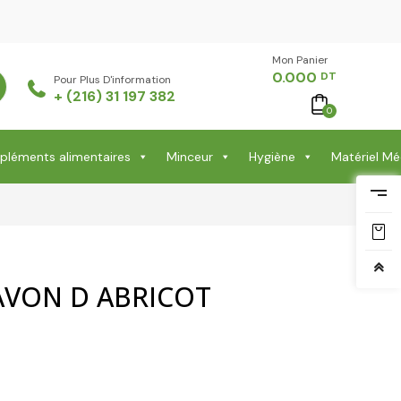
Mon Panier -
0.000
DT
Pour Plus D'information
+ (216) 31 197 382
0
léments alimentaires
Minceur
Hygiène
Matériel Mé
AVON D ABRICOT