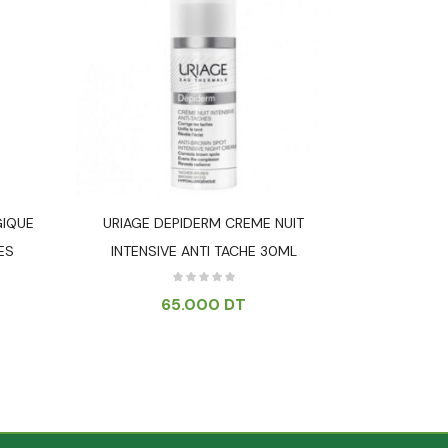
GIQUE
URIAGE DEPIDERM CREME NUIT
URIAGE DE
ES
INTENSIVE ANTI TACHE 30ML
ECLAT
65.000
DT