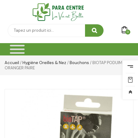
Thé & Tisanes
Toilette & Soin Bébé
0
Vêtement Amincissant
Yeux & Lévres
Accueil
/
Hygiène Oreilles & Nez
/
Bouchons
/ BIOTAP PODUIM
ORANGER PAIRE