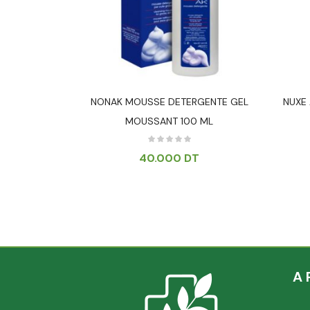
 MOUSSANT
NONAK MOUSSE DETERGENTE GEL
NUXE 
MOUSSANT 100 ML
T
40.000
DT
A 