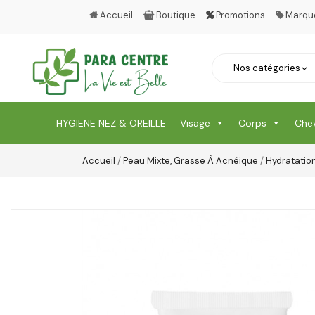
Accueil
Boutique
Promotions
Marqu
HYGIENE NEZ & OREILLE
Visage
Corps
Che
Accueil
/
Peau Mixte, Grasse À Acnéique
/
Hydratatio