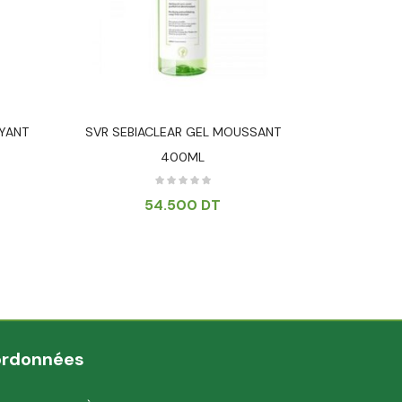
OYANT
SVR SEBIACLEAR GEL MOUSSANT
SVR SEBI
400ML
54.500
DT
ordonnées