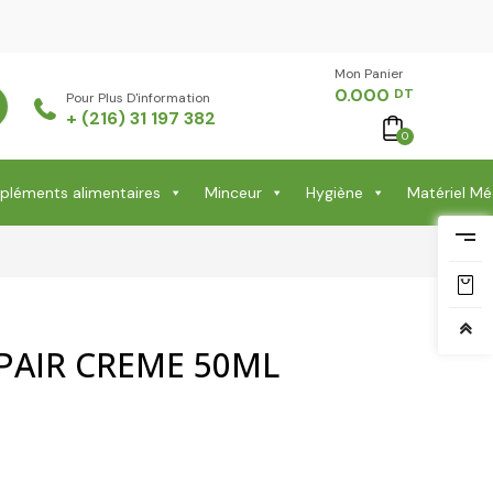
Mon Panier -
0.000
DT
Pour Plus D'information
+ (216) 31 197 382
0
léments alimentaires
Minceur
Hygiène
Matériel Mé
EPAIR CREME 50ML