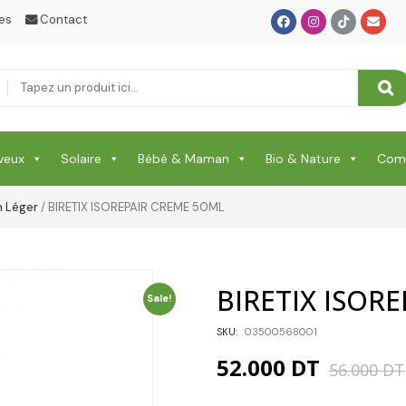
es
Contact
SOIN DE CORPS
Soin Du Corps
Soins Des Mains & Pieds
Thé & Tisanes
veux
Solaire
Bébé & Maman
Bio & Nature
Comp
Toilette & Soin Bébé
n Léger
/ BIRETIX ISOREPAIR CREME 50ML
Vêtement Amincissant
Yeux & Lévres
BIRETIX ISOR
Sale!
SKU:
03500568001
52.000
DT
56.000
DT