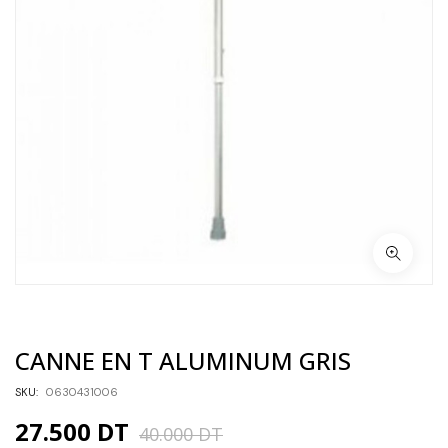
CANNE EN T ALUMINUM GRIS
SKU:
0630431006
27.500
DT
40.000
DT