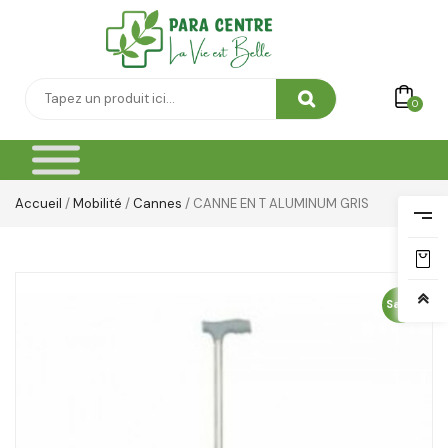
Vêtement Amincissant
Yeux & Lévres
0
Accueil
/
Mobilité
/
Cannes
/ CANNE EN T ALUMINUM GRIS
Sale!