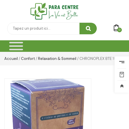
Soin Du Corps
Soins Des Mains & Pieds
Thé & Tisanes
0
Toilette & Soin Bébé
Vêtement Amincissant
Accueil
/
Confort
/
Relaxation & Sommeil
/ CHRONOPLEX BTE 10
Yeux & Lévres