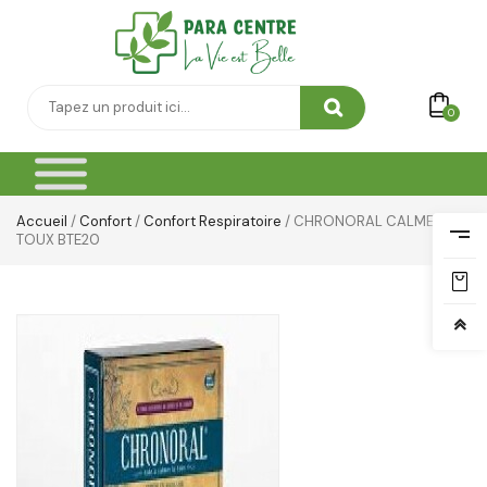
Soin Capillaire
Soin Cicatrisante
SOIN DE CORPS
0
Soin Du Corps
Soins Des Mains & Pieds
Accueil
/
Confort
/
Confort Respiratoire
/ CHRONORAL CALMER LA
Thé & Tisanes
TOUX BTE20
Toilette & Soin Bébé
Vêtement Amincissant
Yeux & Lévres