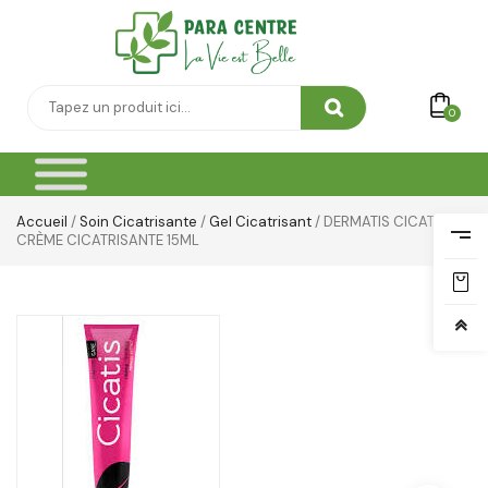
Thé & Tisanes
Toilette & Soin Bébé
0
Vêtement Amincissant
Yeux & Lévres
Accueil
/
Soin Cicatrisante
/
Gel Cicatrisant
/ DERMATIS CICATIS
CRÈME CICATRISANTE 15ML