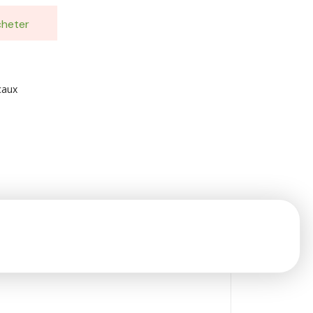
heter
caux