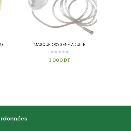
8)
MASQUE OXYGENE ADULTE
HYCOT DISQ
3.000
DT
ordonnées