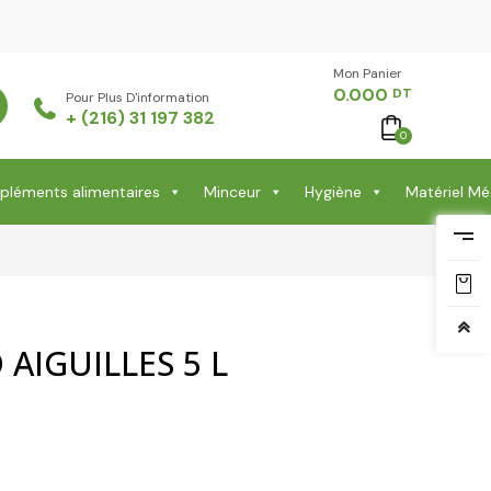
Mon Panier -
0.000
DT
Pour Plus D'information
+ (216) 31 197 382
0
léments alimentaires
Minceur
Hygiène
Matériel Mé
AIGUILLES 5 L