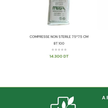
QUILLER 100
COMPRESSE NON STERILE 7.5*7.5 CM
BT 100
14.300
DT
A 