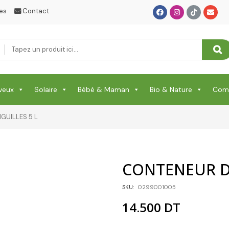
Protection Corps
es
Contact
Protection Enfant & Bébé
Protection Visage
Puériculture Bébé
veux
Solaire
Bébé & Maman
Bio & Nature
Comp
RELAXATION & ANTI STRESS & SOMMEIL
RHUME & MAUX DE GORGE & DOULEURS
GUILLES 5 L
SANTE
Santé & Beauté
CONTENEUR D 
Shampooing & Masque & Aprés Shampooing
SKU:
0299001005
Soin Capillaire
14.500
DT
Soin Cicatrisante