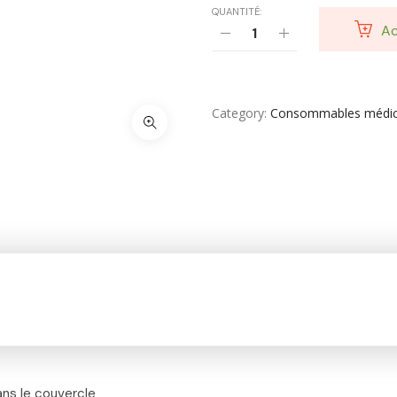
QUANTITÉ:
SOIN DE CORPS
Ac
Soin Du Corps
Soins Des Mains & Pieds
Category
Consommables médi
Thé & Tisanes
Toilette & Soin Bébé
Vêtement Amincissant
Yeux & Lévres
ans le couvercle