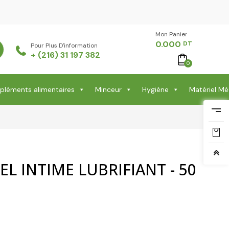
Mon Panier -
0.000
DT
Pour Plus D'information
+ (216) 31 197 382
0
léments alimentaires
Minceur
Hygiène
Matériel Mé
L INTIME LUBRIFIANT - 50