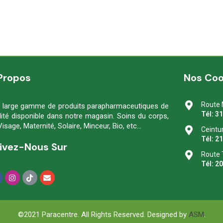
Propos
Nos Co
Route 
 large gamme de produits parapharmaceutiques de
Tél: 3
lité disponible dans notre magasin. Soins du corps,
Visage, Maternité, Solaire, Minceur, Bio, etc…
Ceintu
Tél: 2
ivez-Nous Sur
Route 
Tél: 2
©2021 Paracentre. All Rights Reserved. Designed by
ASM
.