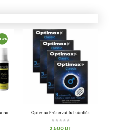
40%
rine
Optimax Préservatifs Lubrifiés
PRESERVATIF
2.500
DT