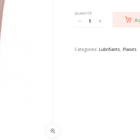
Toilette & Soin Bébé
Vêtement Amincissant
QUANTITÉ:
Ac
Yeux & Lévres
Categories
Lubrifiants
,
Plaisirs