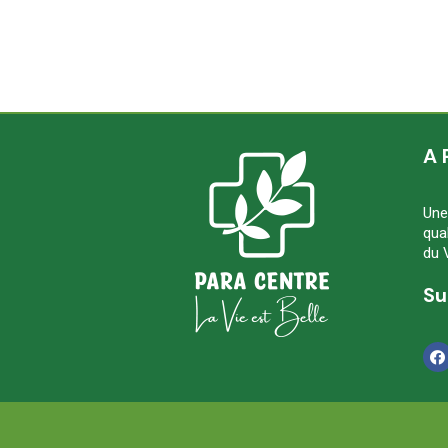
A 
Une
qua
du 
Su