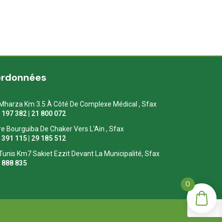
ordonnées
Mharza Km 3.5 À Côté De Complexe Médical , Sfax
1 197 382 | 21 800 072
re Bourguiba De Chaker Vers L'Ain , Sfax
1 391 115 | 29 185 512
Tunis Km7 Sakiet Ezzit Devant La Municipalité, Sfax
0 888 835
0