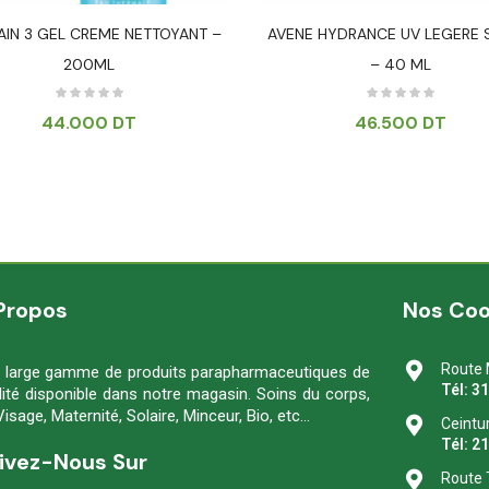
IN 3 GEL CREME NETTOYANT –
AVENE HYDRANCE UV LEGERE 
200ML
– 40 ML
44.000
DT
46.500
DT
Propos
Nos Co
Route 
 large gamme de produits parapharmaceutiques de
Tél: 3
lité disponible dans notre magasin. Soins du corps,
Visage, Maternité, Solaire, Minceur, Bio, etc…
Ceintu
Tél: 2
ivez-Nous Sur
Route 