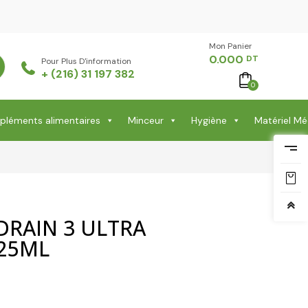
Mon Panier -
0.000
DT
Pour Plus D'information
+ (216) 31 197 382
0
léments alimentaires
Minceur
Hygiène
Matériel Mé
DRAIN 3 ULTRA
25ML