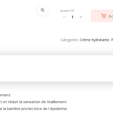
Shampooing & Masque & Aprés Shampooing
QUANTITÉ:
Ac
Soin Capillaire
Soin Cicatrisante
SOIN DE CORPS
Categories
Crème hydratante
,
Soin Du Corps
Soins Des Mains & Pieds
Thé & Tisanes
Toilette & Soin Bébé
Vêtement Amincissant
ement.
Yeux & Lévres
et réduit la sensation de tiraillement.
 la barrière protectrice de l épiderme.