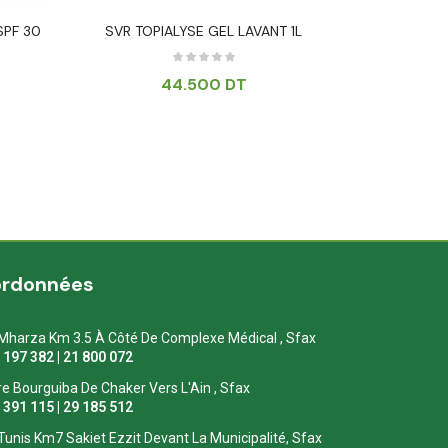
SPF 30
SVR TOPIALYSE GEL LAVANT 1L
TOPICREM G
44.500
DT
ordonnées
Mharza Km 3.5 À Côté De Complexe Médical , Sfax
1 197 382 | 21 800 072
re Bourguiba De Chaker Vers L'Ain , Sfax
1 391 115 | 29 185 512
Tunis Km7 Sakiet Ezzit Devant La Municipalité, Sfax