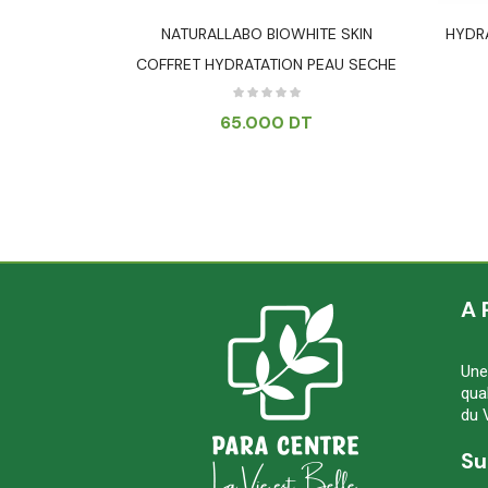
ANT DOUCEUR
NATURALLABO BIOWHITE SKIN
HYDRA
COFFRET HYDRATATION PEAU SECHE
T
65.000
DT
A 
Une
qua
du 
Su