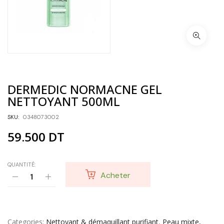
DERMEDIC NORMACNE GEL
NETTOYANT 500ML
SKU:
0348073002
59.500
DT
QUANTITÉ:
Acheter
Categories
Nettoyant & démaquillant purifiant
,
Peau mixte,