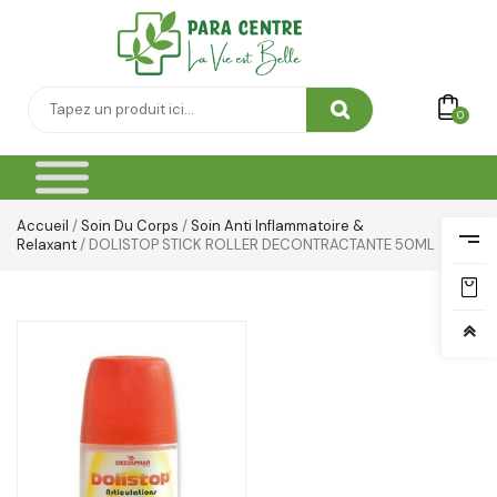
Soins Des Mains & Pieds
Thé & Tisanes
0
Toilette & Soin Bébé
Vêtement Amincissant
Yeux & Lévres
Accueil
/
Soin Du Corps
/
Soin Anti Inflammatoire &
Relaxant
/ DOLISTOP STICK ROLLER DECONTRACTANTE 50ML