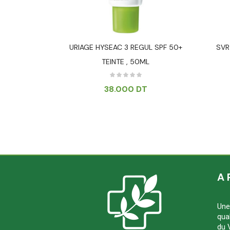
ISIBLE HAUTE
URIAGE HYSEAC 3 REGUL SPF 50+
SVR
 – 50 ML
TEINTE , 50ML
T
38.000
DT
A 
Une
qua
du 