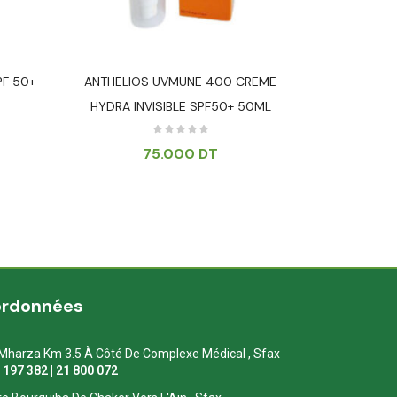
PF 50+
ANTHELIOS UVMUNE 400 CREME
BIO-TACHES 
HYDRA INVISIBLE SPF50+ 50ML
PROTECT
75.000
DT
ordonnées
Mharza Km 3.5 À Côté De Complexe Médical , Sfax
1 197 382 | 21 800 072