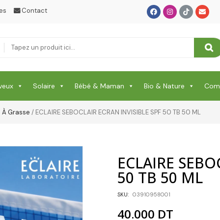
Soin Capillaire
es
Contact
Soin Cicatrisante
SOIN DE CORPS
Soin Du Corps
Soins Des Mains & Pieds
veux
Solaire
Bébé & Maman
Bio & Nature
Comp
Thé & Tisanes
e À Grasse
/ ECLAIRE SEBOCLAIR ECRAN INVISIBLE SPF 50 TB 50 ML
Toilette & Soin Bébé
Vêtement Amincissant
ECLAIRE SEBOC
Yeux & Lévres
50 TB 50 ML
SKU:
03910958001
40.000
DT