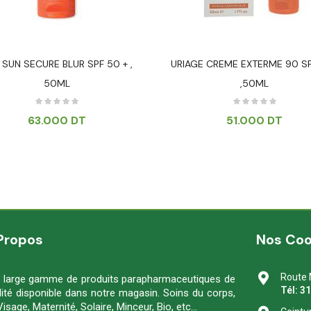
 SUN SECURE BLUR SPF 50 + ,
URIAGE CREME EXTERME 90 S
50ML
,50ML
63.000
DT
51.000
DT
Propos
Nos Co
Route 
 large gamme de produits parapharmaceutiques de
Tél: 3
lité disponible dans notre magasin. Soins du corps,
Visage, Maternité, Solaire, Minceur, Bio, etc…