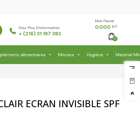
Mon Panier -
0.000
DT
Pour Plus D'information
+ (216) 31 197 382
0
léments alimentaires
Minceur
Hygiène
Matériel Mé
LAIR ECRAN INVISIBLE SPF