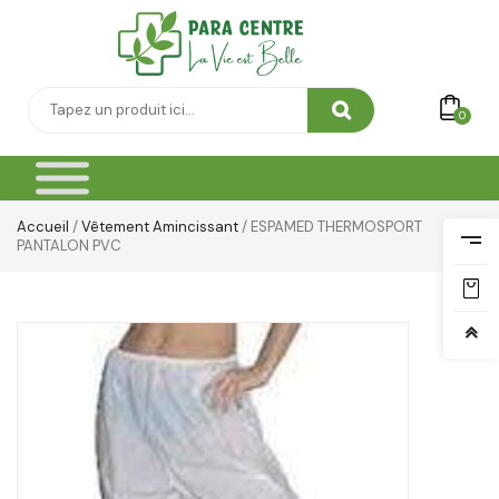
Toilette & Soin Bébé
Vêtement Amincissant
Yeux & Lévres
0
Accueil
/
Vêtement Amincissant
/ ESPAMED THERMOSPORT
PANTALON PVC