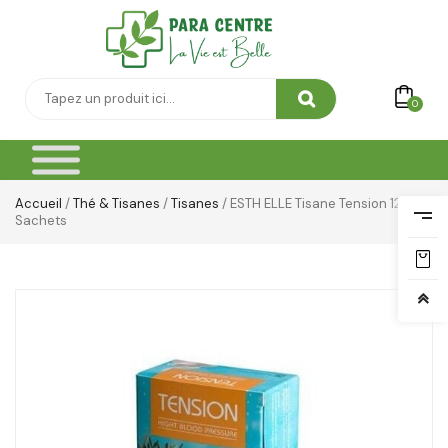
Vêtement Amincissant
Yeux & Lévres
0
Accueil
/
Thé & Tisanes
/
Tisanes
/ ESTH ELLE Tisane Tension 12
Sachets