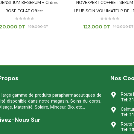
DENSITIUM BI-SERUM + Crème
NOVEXPERT COFFRET SERUM 
ROSE ECLAT Offert
LP’UP SOIN VOLUMATEUR DE L
120.000
DT
123.000
DT
159.000
DT
140.000
DT
Propos
Nos Co
Route 
 large gamme de produits parapharmaceutiques de
Tél: 3
lité disponible dans notre magasin. Soins du corps,
Visage, Maternité, Solaire, Minceur, Bio, etc…
Ceintu
Tél: 2
ivez-Nous Sur
Route 
Tél: 2