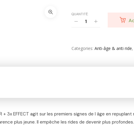
Santé & Beauté
Shampooing & Masque & Aprés Shampooing
QUANTITÉ:
Ac
Soin Capillaire
Soin Cicatrisante
Categories
Anti-âge & anti ride
SOIN DE CORPS
Soin Du Corps
Soins Des Mains & Pieds
Thé & Tisanes
Toilette & Soin Bébé
+ 3x EFFECT agit sur les premiers signes de l âge en repuplant 
Vêtement Amincissant
rence plus jeune. Il empêche les rides de devenir plus profondes.
Yeux & Lévres