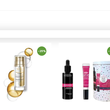
-25%
-