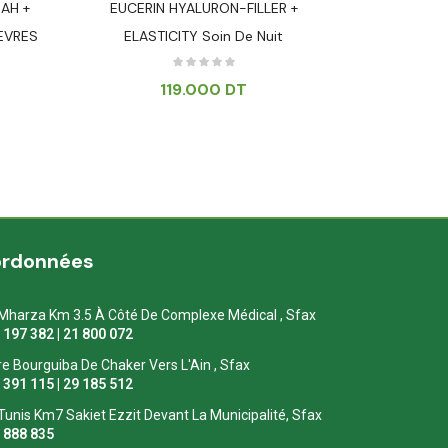
AH +
EUCERIN HYALURON-FILLER +
SVR [A]
EVRES
ELASTICITY Soin De Nuit
119.000
DT
ordonnées
Mharza Km 3.5 À Côté De Complexe Médical , Sfax
1 197 382 | 21 800 072
re Bourguiba De Chaker Vers L'Ain , Sfax
1 391 115 | 29 185 512
Tunis Km7 Sakiet Ezzit Devant La Municipalité, Sfax
0 888 835