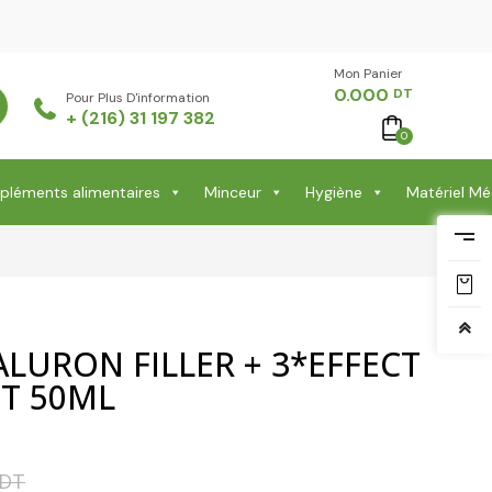
Mon Panier -
0.000
DT
Pour Plus D'information
+ (216) 31 197 382
0
léments alimentaires
Minceur
Hygiène
Matériel Mé
LURON FILLER + 3*EFFECT
IT 50ML
DT