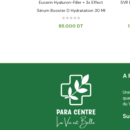
ULE 30ML
Eucerin Hyaluron-Filler + 3x Effect
SVR 
Sérum Booster D Hydratation 30 Ml
T
85.000
DT
A 
Une
qua
du 
Su