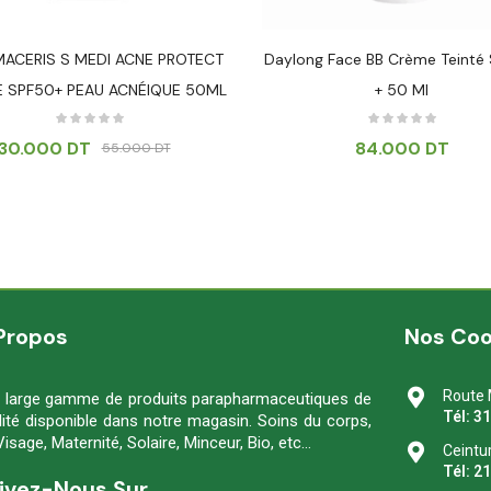
ACERIS S MEDI ACNE PROTECT
Daylong Face BB Crème Teinté
 SPF50+ PEAU ACNÉIQUE 50ML
+ 50 Ml
30.000
DT
84.000
DT
55.000
DT
Propos
Nos Co
Route 
 large gamme de produits parapharmaceutiques de
Tél: 3
lité disponible dans notre magasin. Soins du corps,
Visage, Maternité, Solaire, Minceur, Bio, etc…
Ceintu
Tél: 2
ivez-Nous Sur