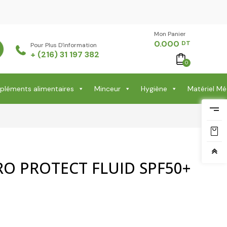
Mon Panier -
0.000
DT
Pour Plus D'information
+ (216) 31 197 382
0
léments alimentaires
Minceur
Hygiène
Matériel Mé
O PROTECT FLUID SPF50+