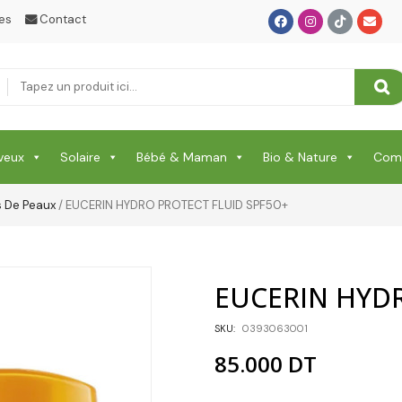
Shampooing & Masque & Aprés Shampooing
es
Contact
Soin Capillaire
Soin Cicatrisante
SOIN DE CORPS
Soin Du Corps
veux
Solaire
Bébé & Maman
Bio & Nature
Comp
Soins Des Mains & Pieds
s De Peaux
/ EUCERIN HYDRO PROTECT FLUID SPF50+
Thé & Tisanes
Toilette & Soin Bébé
EUCERIN HYDR
Vêtement Amincissant
SKU:
0393063001
Yeux & Lévres
85.000
DT