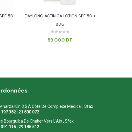
 SPF 50
DAYLONG ACTINICA LOTION SPF 50 +
ULTRASUN FA
80G
ANTI-A
89.000
DT
69.0
ordonnées
Mharza Km 3.5 À Côté De Complexe Médical , Sfax
1 197 382 | 21 800 072
re Bourguiba De Chaker Vers L'Ain , Sfax
1 391 115 | 29 185 512