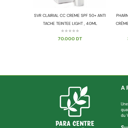
GMENTATION &
SVR CLAIRIAL CC CREME SPF 50+ ANTI
PHARM
 – 50ML
TACHE TEINTEE LIGHT , 40ML
CRÈME
70.000
DT
500
DT
A 
Une
qua
du 
Su