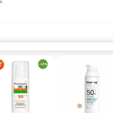
s.
-45%