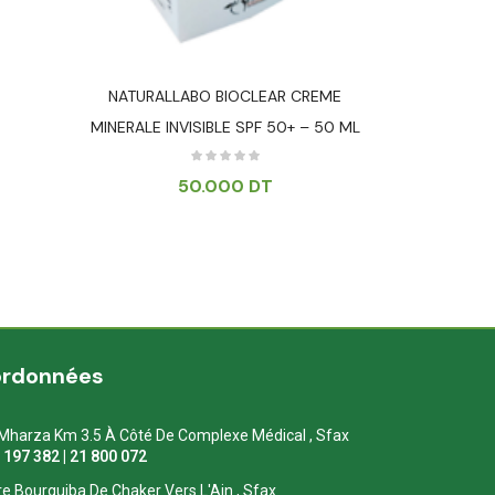
NATURALLABO BIOCLEAR CREME
MINERALE INVISIBLE SPF 50+ – 50 ML
50.000
DT
ordonnées
Mharza Km 3.5 À Côté De Complexe Médical , Sfax
1 197 382 | 21 800 072
re Bourguiba De Chaker Vers L'Ain , Sfax