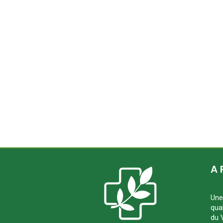
A 
Une
qua
du 