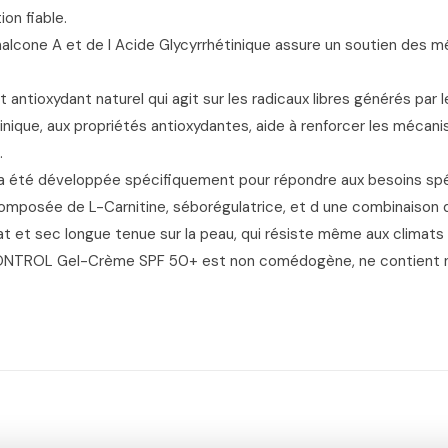
on fiable.
ochalcone A et de l Acide Glycyrrhétinique assure un soutien des
antioxydant naturel qui agit sur les radicaux libres générés par l
inique, aux propriétés antioxydantes, aide à renforcer les mécan
.
l a été développée spécifiquement pour répondre aux besoins sp
mposée de L-Carnitine, séborégulatrice, et d une combinaison d
t et sec longue tenue sur la peau, qui résiste même aux climats
TROL Gel-Crème SPF 50+ est non comédogène, ne contient ni 