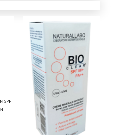
N SPF
AVENE C
IN
SENSIB