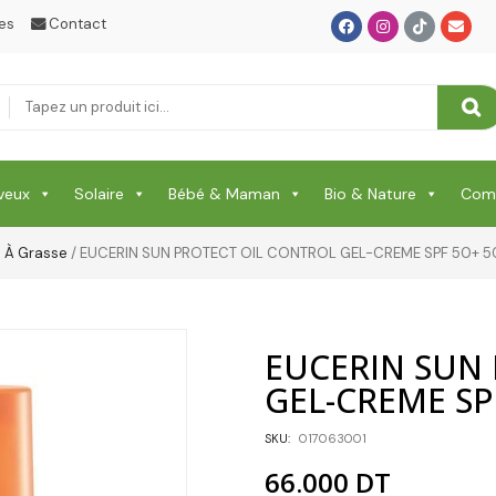
es
Contact
veux
Solaire
Bébé & Maman
Bio & Nature
Comp
e À Grasse
/ EUCERIN SUN PROTECT OIL CONTROL GEL-CREME SPF 50+ 
EUCERIN SUN
GEL-CREME SP
SKU:
017063001
66.000
DT