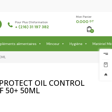
Mon Panier -
0.000
DT
Pour Plus D'information
+ (216) 31 197 382
0
léments alimentaires
Minceur
Hygiène
Matériel Mé
50ML
 PROTECT OIL CONTROL
F 50+ 50ML