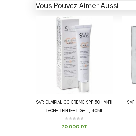
Vous Pouvez Aimer Aussi
0+ PEAUX
SVR CLAIRIAL CC CREME SPF 50+ ANTI
SVR 
 – 50ML
TACHE TEINTEE LIGHT , 40ML
T
70.000
DT