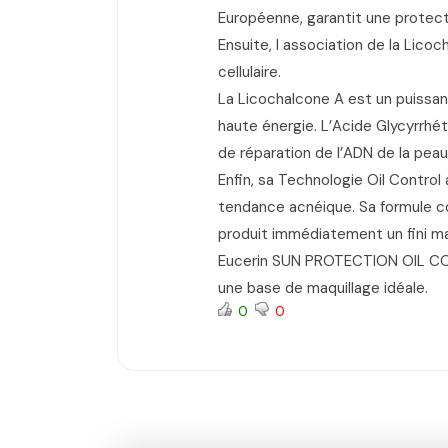
Européenne, garantit une protecti
Ensuite, l association de la Lic
cellulaire.
La Licochalcone A est un puissant 
haute énergie. L’Acide Glycyrrhét
de réparation de l’ADN de la peau
Enfin, sa Technologie Oil Contro
tendance acnéique. Sa formule co
produit immédiatement un fini ma
Eucerin SUN PROTECTION OIL CON
une base de maquillage idéale.
0
0