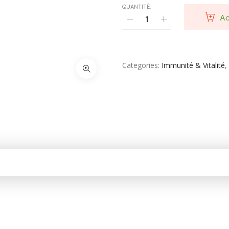
QUANTITÉ:
Ac
Shampooing & Masque & Aprés Shampooing
Soin Capillaire
Soin Cicatrisante
Categories
Immunité & Vitalité
,
SOIN DE CORPS
Soin Du Corps
Soins Des Mains & Pieds
Thé & Tisanes
Toilette & Soin Bébé
Vêtement Amincissant
Yeux & Lévres