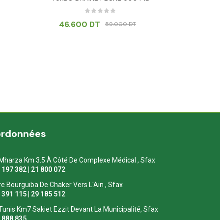
46.600
DT
59.000
DT
ordonnées
Mharza Km 3.5 À Côté De Complexe Médical , Sfax
1 197 382 | 21 800 072
re Bourguiba De Chaker Vers L'Ain , Sfax
1 391 115 | 29 185 512
Tunis Km7 Sakiet Ezzit Devant La Municipalité, Sfax
0 888 835