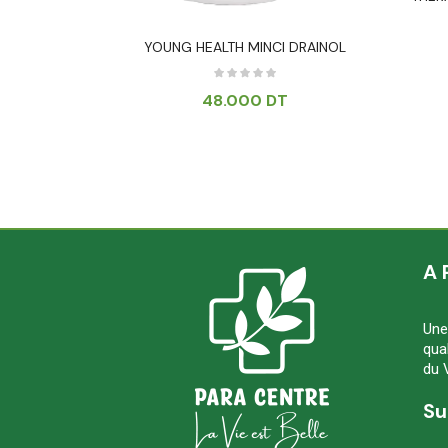
YOUNG HEALTH MINCI DRAINOL
48.000
DT
A 
Une
qua
du 
Su