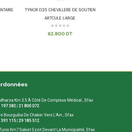
NTAIRE
TYNOR D25 CHEVILLERE DE SOUTIEN
ESPAMED 
ARTCULE LARGE
62.800
DT
ordonnées
Mharza Km 3.5 À Côté De Complexe Médical , Sfax
1 197 382 | 21 800 072
re Bourguiba De Chaker Vers L'Ain , Sfax
1 391 115 | 29 185 512
Tunis Km7 Sakiet Ezzit Devant La Municipalité, Sfax