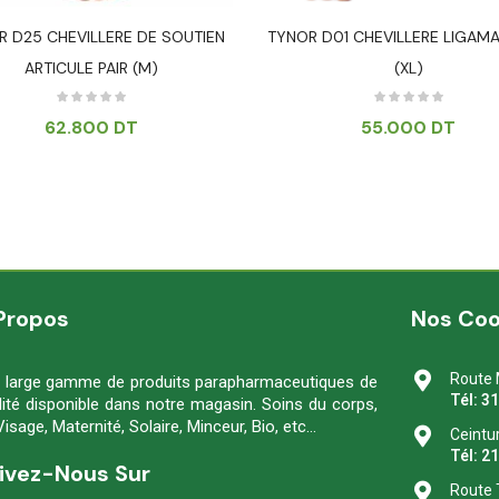
R D25 CHEVILLERE DE SOUTIEN
TYNOR D01 CHEVILLERE LIGAMA
ARTICULE PAIR (M)
(XL)
62.800
DT
55.000
DT
Propos
Nos Co
Route 
 large gamme de produits parapharmaceutiques de
Tél: 3
lité disponible dans notre magasin. Soins du corps,
Visage, Maternité, Solaire, Minceur, Bio, etc…
Ceintu
Tél: 2
ivez-Nous Sur
Route 