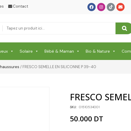
es
Contact
Shampooing & Masque & Aprés Shampooing
Soin Capillaire
Soin Cicatrisante
SOIN DE CORPS
veux
Solaire
Bébé & Maman
Bio & Nature
Comp
Soin Du Corps
 Chaussures
/ FRESCO SEMELLE EN SILICONNE P 39-40
Soins Des Mains & Pieds
Thé & Tisanes
Toilette & Soin Bébé
FRESCO SEMEL
Vêtement Amincissant
SKU:
01510534001
50.000
DT
Yeux & Lévres