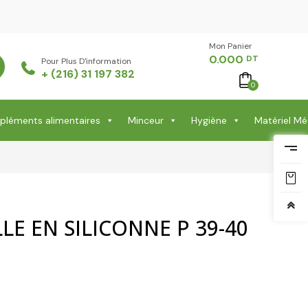
Mon Panier -
0.000
DT
Pour Plus D'information
+ (216) 31 197 382
0
léments alimentaires
Minceur
Hygiène
Matériel Mé
LE EN SILICONNE P 39-40