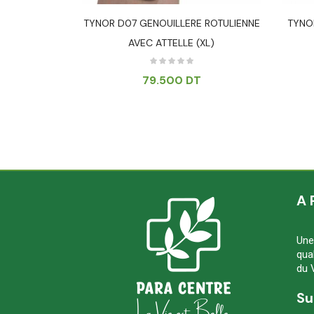
ELA PVC 1
TYNOR D07 GENOUILLERE ROTULIENNE
TYNO
AVEC ATTELLE (XL)
T
79.500
DT
A 
Une
qua
du 
Su