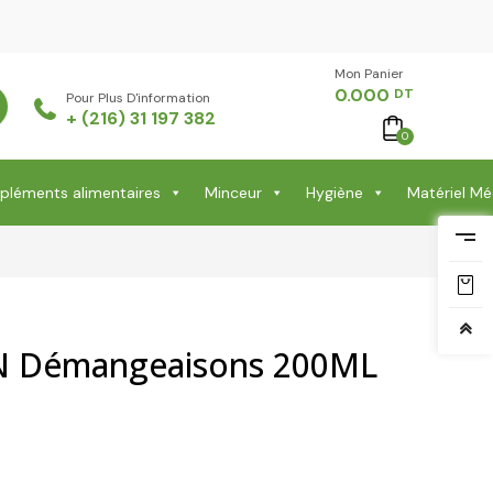
Mon Panier -
0.000
DT
Pour Plus D'information
+ (216) 31 197 382
0
léments alimentaires
Minceur
Hygiène
Matériel Mé
 Démangeaisons 200ML