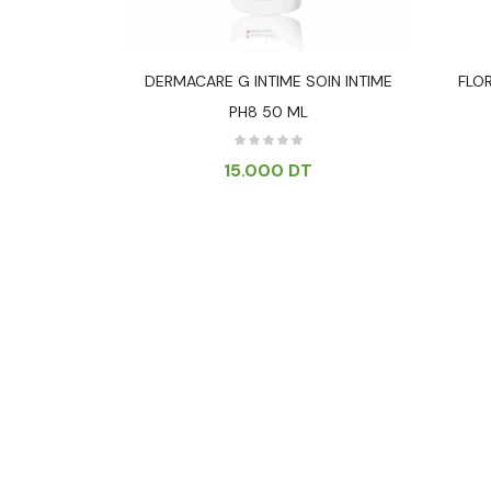
NT DOUX –
DERMACARE G INTIME SOIN INTIME
FLOR
PH8 50 ML
T
15.000
DT