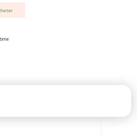
heter
ntime