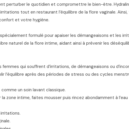
t perturber le quotidien et compromettre le bien-être. Hydrali
irritations tout en restaurant l’équilibre de la flore vaginale. Ai
confort et votre hygiène.
pécialement formulé pour apaiser les démangeaisons et les irritat
bre naturel de la flore intime, aidant ainsi à prévenir les déséqui
emmes qui souffrent d’irritations, de démangeaisons ou d’inconfor
ir l’équilibre après des périodes de stress ou des cycles menstr
t comme un soin lavant classique.
r la zone intime, faites mousser puis rincez abondamment à l’eau 
rritations.
inale.
inales.