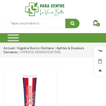
Soin Cicatrisante
SOIN DE CORPS
0
Soin Du Corps
Soins Des Mains & Pieds
Thé & Tisanes
Accueil
/
Hygiène Bucco-Dentaire
/
Aphtes & Douleurs
Dentaires
/ HYPEROIL REPARATEUR 15ML
Toilette & Soin Bébé
Vêtement Amincissant
Yeux & Lévres