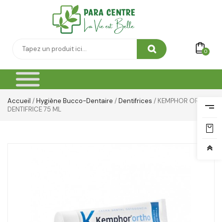
Thé & Tisanes
Toilette & Soin Bébé
Vêtement Amincissant
0
Yeux & Lévres
Accueil
/
Hygiène Bucco-Dentaire
/
Dentifrices
/ KEMPHOR ORTHO
DENTIFRICE 75 ML