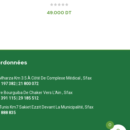
49.000
DT
89.0
ordonnées
Mharza Km 3.5 À Côté De Complexe Médical , Sfax
1 197 382 | 21 800 072
re Bourguiba De Chaker Vers L'Ain , Sfax
1 391 115 | 29 185 512
Tunis Km7 Sakiet Ezzit Devant La Municipalité, Sfax
0 888 835
0