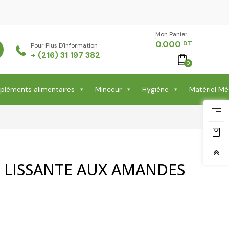
Mon Panier -
0.000
DT
Pour Plus D'information
+ (216) 31 197 382
0
léments alimentaires
Minceur
Hygiène
Matériel Mé
 LISSANTE AUX AMANDES