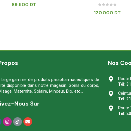
89.500
DT
120.000
DT
Propos
Nos Co
Route 
 large gamme de produits parapharmaceutiques de
Tél: 3
lité disponible dans notre magasin. Soins du corps,
Visage, Maternité, Solaire, Minceur, Bio, etc…
Ceintu
Tél: 2
ivez-Nous Sur
Route 
Tél: 2