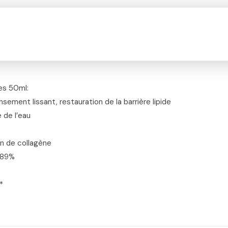
es 50ml:
sement lissant, restauration de la barrière lipide
e de l’eau
on de collagène
u 89%
*