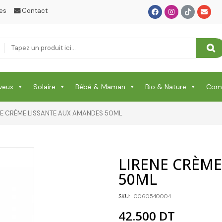
SANTE
es
Contact
Santé & Beauté
Shampooing & Masque & Aprés Shampooing
Soin Capillaire
veux
Solaire
Bébé & Maman
Bio & Nature
Comp
Soin Cicatrisante
SOIN DE CORPS
NE CRÈME LISSANTE AUX AMANDES 50ML
Soin Du Corps
Soins Des Mains & Pieds
LIRENE CRÈME
Thé & Tisanes
50ML
Toilette & Soin Bébé
SKU:
0060540004
42.500
DT
Vêtement Amincissant