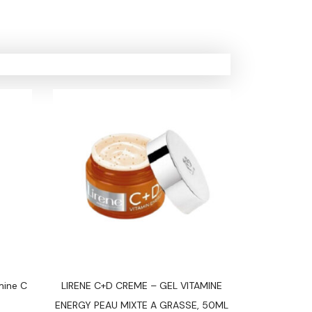
mine C
LIRENE C+D CREME – GEL VITAMINE
ALANIA PACK
ENERGY PEAU MIXTE A GRASSE, 50ML