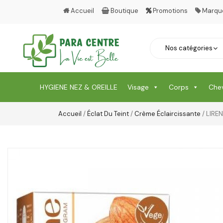
Accueil
Boutique
Promotions
Marqu
HYGIENE NEZ & OREILLE
Visage
Corps
Che
Accueil
/
Éclat Du Teint
/
Crème Éclaircissante
/ LIRE