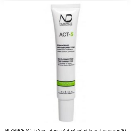
NUBIANCE ACT 5 Soin Intense Anti-Acné Et Imperfections – 30