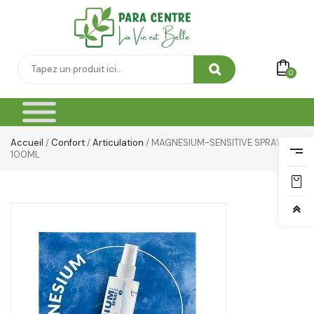
Toilette & Soin Bébé
Vêtement Amincissant
0
Yeux & Lévres
Accueil
/
Confort
/
Articulation
/ MAGNESIUM-SENSITIVE SPRAY
100ML