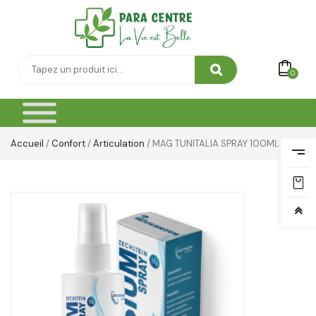
Thé & Tisanes
Toilette & Soin Bébé
0
Vêtement Amincissant
Yeux & Lévres
Accueil
/
Confort
/
Articulation
/ MAG TUNITALIA SPRAY 100ML