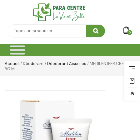
Yeux & Lévres
0
Accueil
/
Déodorant
/
Déodorant Aisselles
/ MEDILEN IPER CREME
50 ML