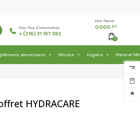
Mon Panier -
0.000
DT
Pour Plus D'information
+ (216) 31 197 382
0
léments alimentaires
Minceur
Hygiène
Matériel Mé
Coffret HYDRACARE