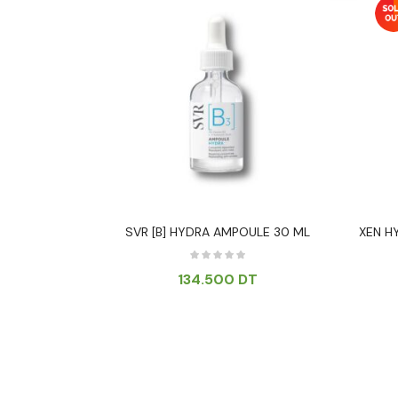
YANTE PEAUX
SVR [B] HYDRA AMPOULE 30 ML
XEN H
ML
134.500
DT
T