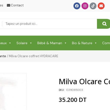
es
Contact
Puériculture Bébé
RELAXATION & ANTI STRESS & SOMMEIL
RHUME & MAUX DE GORGE & DOULEURS
SANTE
veux
Solaire
Bébé & Maman
Bio & Nature
Comp
Santé & Beauté
ante
/ Milva Olcare coffret HYDRACARE
Shampooing & Masque & Aprés Shampooing
Soin Capillaire
Milva Olcare 
Soin Cicatrisante
SKU:
029085003
SOIN DE CORPS
35.200
DT
Soin Du Corps