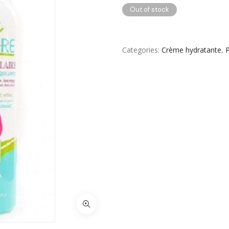
Soins Des Mains & Pieds
Out of stock
Thé & Tisanes
Toilette & Soin Bébé
Categories
Crème hydratante
,
Vêtement Amincissant
Yeux & Lévres