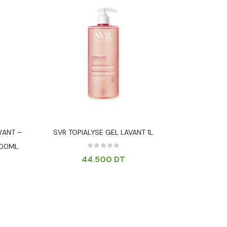
YANT –
SVR TOPIALYSE GEL LAVANT 1L
CETAPHIL L
200ML
S
44.500
DT