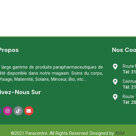
Propos
Nos Co
Route 
 large gamme de produits parapharmaceutiques de
Tél: 3
lité disponible dans notre magasin. Soins du corps,
Visage, Maternité, Solaire, Minceur, Bio, etc…
Ceintu
Tél: 2
ivez-Nous Sur
Route 
Tél: 2
©2021 Paracentre. All Rights Reserved. Designed by
ASM
.