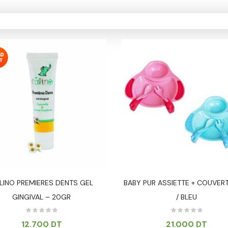
Vêtement Amincissant
Yeux & Lévres
LINO PREMIERES DENTS GEL
BABY PUR ASSIETTE + COUVER
GINGIVAL – 20GR
/ BLEU
12.700
DT
21.000
DT