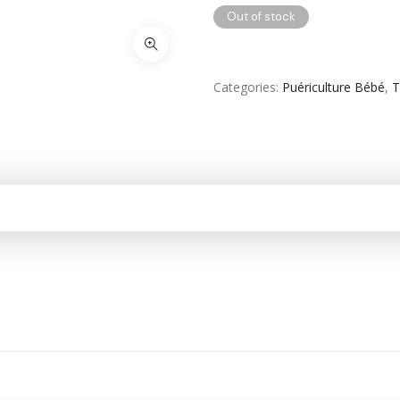
RHUME & MAUX DE GORGE & DOULEURS
Out of stock
SANTE
Categories
Puériculture Bébé
,
T
Santé & Beauté
Shampooing & Masque & Aprés Shampooing
Soin Capillaire
Soin Cicatrisante
SOIN DE CORPS
Soin Du Corps
Soins Des Mains & Pieds
Thé & Tisanes
Toilette & Soin Bébé