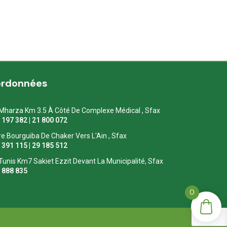
ordonnées
Mharza Km 3.5 À Côté De Complexe Médical , Sfax
1 197 382 | 21 800 072
re Bourguiba De Chaker Vers L'Ain , Sfax
1 391 115 | 29 185 512
Tunis Km7 Sakiet Ezzit Devant La Municipalité, Sfax
0 888 835
0