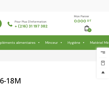
Mon Panier -
0.000
DT
Pour Plus D'information
+ (216) 31 197 382
0
léments alimentaires
Minceur
Hygiène
Matériel Mé
 6-18M