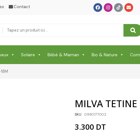
Orthopédie
es
Contact
Peau Mixte, Grasse À Acnéique
Peau Sèche Et Déshydratée
Peaux Sensibles À Rougeurs
Plaisirs
veux
Solaire
Bébé & Maman
Bio & Nature
Comp
PROTECTION CHEVEUX
-18M
Protection Corps
Protection Enfant & Bébé
MILVA TETINE
Protection Visage
SKU:
0980177002
Puériculture Bébé
3.300
DT
RELAXATION & ANTI STRESS & SOMMEIL