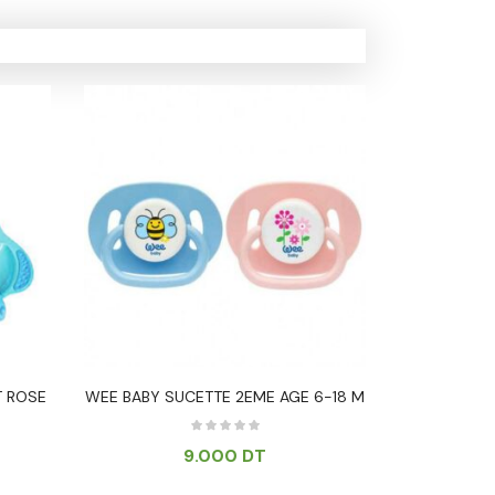
T ROSE
WEE BABY SUCETTE 2EME AGE 6-18 M
WEE BABY
9.000
DT