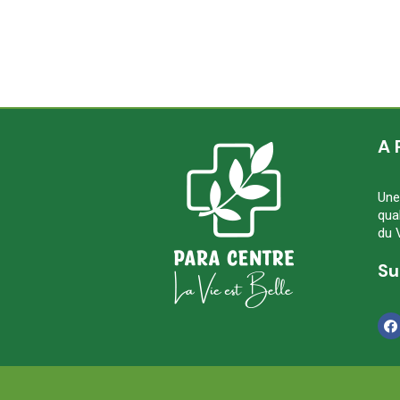
A 
Une
qua
du 
Su