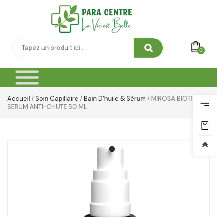
Thé & Tisanes
Toilette & Soin Bébé
0
Vêtement Amincissant
Yeux & Lévres
Accueil
/
Soin Capillaire
/
Bain D'huile & Sérum
/ MIROSA BIOTINA
SERUM ANTI-CHUTE 50 ML